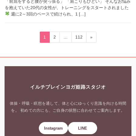
「前屈をすると腰が突っ張る」 「肩こりもひどい」 そんなお悩み
を抱えていた20代の女性が、トレーニングをスタートされました
週に2～3回のペースで続けられ、1 […]
投
固
固
固
1
2
…
112
»
稿
定
定
定
ペ
ペ
ペ
の
ー
ー
ー
ペ
ジ
ジ
ジ
ー
ジ
イルチブレインヨガ姫路スタジオ
送
り
体操・呼吸・瞑想を通して、体と心にゆっくり意識を向ける時間
を。 初めての方にも、ご自身の状態に合わせてご案内します。
Instagram
LINE