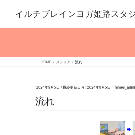
コ
ナ
ン
ビ
イルチブレインヨガ姫路スタ
テ
ゲ
ン
ー
ツ
シ
へ
ョ
ス
ン
キ
に
ッ
移
HOME
メディア
流れ
プ
動
2024年9月5日
/ 最終更新日時 :
2024年9月5日
himeji_adm
流れ