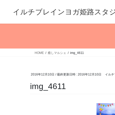
コ
ナ
ン
ビ
イルチブレインヨガ姫路スタ
テ
ゲ
ン
ー
ツ
シ
へ
ョ
ス
ン
キ
に
ッ
移
HOME
癒しマルシェ
img_4611
プ
動
2016年12月10日
/ 最終更新日時 :
2016年12月10日
イルチ
img_4611