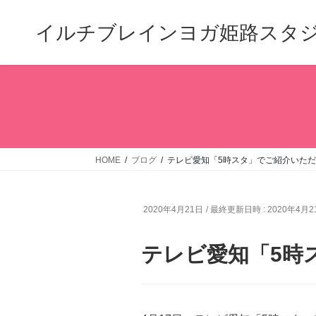
コ
ナ
ン
ビ
イルチブレインヨガ姫路スタ
テ
ゲ
ン
ー
ツ
シ
へ
ョ
ス
ン
キ
に
ッ
移
プ
動
HOME
ブログ
テレビ愛知「5時スタ」でご紹介いた
2020年4月21日
/ 最終更新日時 :
2020年4月2
テレビ愛知「5時