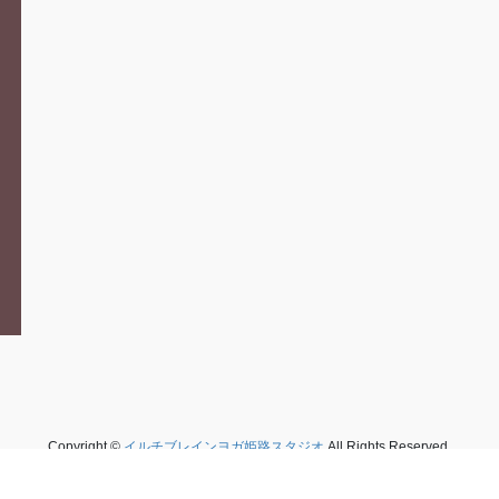
よくあるご質問
ブログ
体験レッスンを予約
イベント
オンライン体験クラ
お問い合わせフォーム
Copyright ©
イルチブレインヨガ姫路スタジオ
All Rights Reserved.