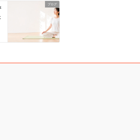
ブログ
事
た
1