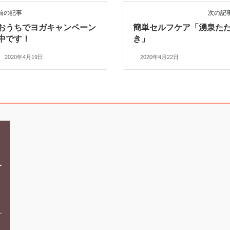
前の記事
次の記
おうちでヨガキャンペーン
簡単セルフケア「湧泉た
中です！
き」
2020年4月19日
2020年4月22日
ホーム
〒670-0962
オ
兵庫県姫路市南駅前町96-
スタジオ案内・料金
South.One 3階
イルチブレインヨガとは
電話でのお問い合わせ
ご
体験者の声
079-283-6363