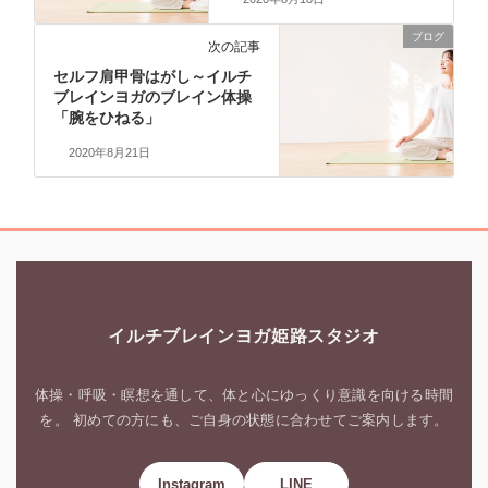
ブログ
次の記事
セルフ肩甲骨はがし～イルチ
ブレインヨガのブレイン体操
「腕をひねる」
2020年8月21日
イルチブレインヨガ姫路スタジオ
体操・呼吸・瞑想を通して、体と心にゆっくり意識を向ける時間
を。 初めての方にも、ご自身の状態に合わせてご案内します。
Instagram
LINE