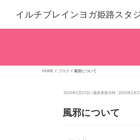
コ
ナ
ン
ビ
イルチブレインヨガ姫路スタ
テ
ゲ
ン
ー
ツ
シ
へ
ョ
ス
ン
キ
に
ッ
移
プ
動
HOME
ブログ
風邪について
2015年2月27日
/ 最終更新日時 :
2015年2月2
風邪について