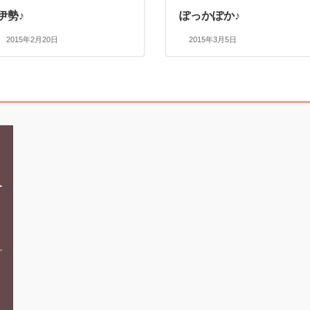
伊勢♪
ぽっかぽか♪
2015年2月20日
2015年3月5日
ホーム
〒670-0962
オ
兵庫県姫路市南駅前町96-
スタジオ案内・料金
South.One 3階
イルチブレインヨガとは
電話でのお問い合わせ
ご
体験者の声
079-283-6363
よくあるご質問
ブログ
体験レッスンを予約