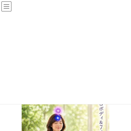
コ
ナ
イルチブレインヨガ姫路スタジ
ン
ビ
オ
テ
ゲ
ン
ー
ツ
シ
投稿
へ
ョ
ス
ン
キ
に
HOME
3body & 7chakraトレーニング
３BODY
ッ
移
プ
動
2026年4月23日
/ 最終更新日時 :
2026年4月23日
イルチブレインヨガ 姫路
スタジオ
３BODY