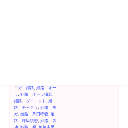
詳細
主催者
日付:
イルチブレインヨガ姫
路スタジオ
5月 22日
電話番号
時間:
079-283-6363
2:00 PM - 3:30 PM
費用：
500円
イベント タグ:
ヨガ 姫路
,
姫路 オー
ラ
,
姫路 オーラ撮影
,
姫路 ダイエット
,
姫
路 チャクラ
,
姫路 ヨ
ガ
,
姫路 丹田呼吸
,
姫
路 呼吸瞑想
,
姫路 気
功
,
姫路 腸
,
姫路市民