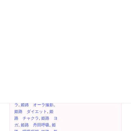
詳細
主催者
日付:
イルチブレインヨガ姫
路スタジオ
7月 5日
電話番号
時間:
079-283-6363
2:30 PM - 4:00 PM
費用：
1000円
イベント タグ:
ヨガ 姫路
,
姫路 オー
ラ
,
姫路 オーラ撮影
,
姫路 ダイエット
,
姫
路 チャクラ
,
姫路 ヨ
ガ
,
姫路 丹田呼吸
,
姫