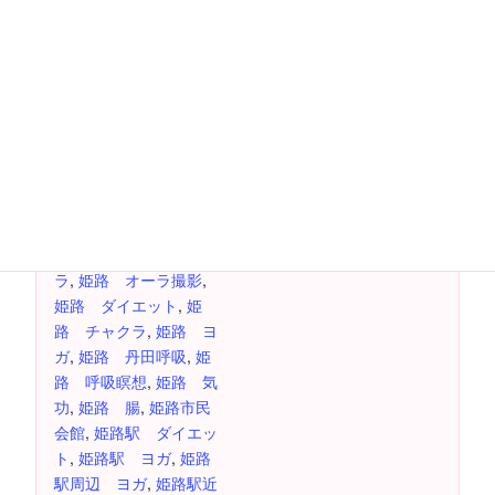
日付:
イルチブレインヨガ姫
路スタジオ
6月 17日
電話番号
時間:
079-283-6363
10:00 AM - 4:00 PM
費用：
500円
イベント タグ:
ヨガ 姫路
,
姫路 オー
ラ
,
姫路 オーラ撮影
,
姫路 ダイエット
,
姫
路 チャクラ
,
姫路 ヨ
ガ
,
姫路 丹田呼吸
,
姫
路 呼吸瞑想
,
姫路 気
功
,
姫路 腸
,
姫路市民
会館
,
姫路駅 ダイエッ
ト
,
姫路駅 ヨガ
,
姫路
駅周辺 ヨガ
,
姫路駅近