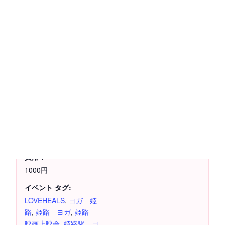
カレンダーに追加
詳細
主催者
日付:
イルチブレインヨガ姫
路スタジオ
2025年8月30日
電話番号
時間:
079-283-6363
2:00 PM - 4:00 PM
費用：
1000円
イベント タグ:
LOVEHEALS
,
ヨガ 姫
路
,
姫路 ヨガ
,
姫路
映画上映会
,
姫路駅 ヨ