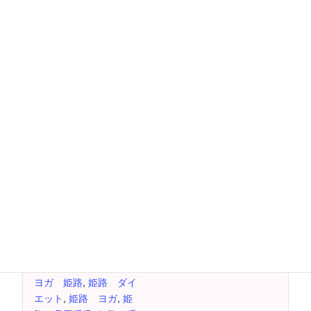
カレンダーに追加
詳細
主催者
日付:
イルチブレインヨガ姫
路スタジオ
1月 7日
電話番号
時間:
079-283-6363
2:00 PM - 3:30 PM
費用：
1000円
イベント タグ:
ヨガ 姫路
,
姫路 ダイ
エット
,
姫路 ヨガ
,
姫