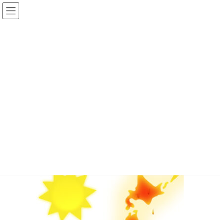
コ
ナ
イルチブレインヨガ姫路スタジ
ン
ビ
オ
テ
ゲ
ン
ー
ツ
シ
投稿
へ
ョ
ス
ン
キ
に
HOME
熱中症予防していきましょう！
熱中症
ッ
移
プ
動
2024年5月7日
/ 最終更新日時 :
2024年5月7日
イルチブレインヨガ 姫路ス
タジオ
熱中症