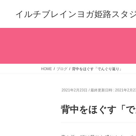
コ
ナ
ン
ビ
イルチブレインヨガ姫路スタ
テ
ゲ
ン
ー
ツ
シ
へ
ョ
ス
ン
キ
に
ッ
移
プ
動
HOME
ブログ
背中をほぐす「でんぐり返り」
2021年2月23日
/ 最終更新日時 :
2021年2月2
背中をほぐす「で