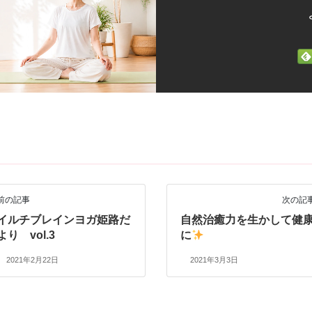
前の記事
次の記
イルチブレインヨガ姫路だ
自然治癒力を生かして健
より vol.3
に
2021年2月22日
2021年3月3日