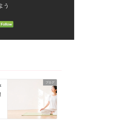
よう
ブログ
事
康