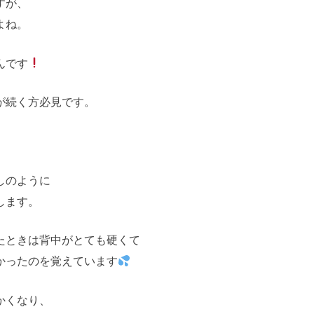
すが、
よね。
んです
が続く方必見です。
しのように
します。
たときは背中がとても硬くて
かったのを覚えています
かくなり、