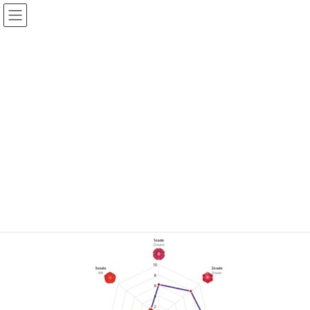
コ
ナ
イルチブレインヨガ姫路スタジ
ン
ビ
オ
テ
ゲ
ン
ー
ツ
シ
投稿
へ
ョ
ス
ン
キ
に
HOME
チャクラバランスチェック付き！ヨガ体験会
姫路
ッ
移
プ
動
2026年6月23日
/ 最終更新日時 :
2026年6月23日
himeji_admin
姫路