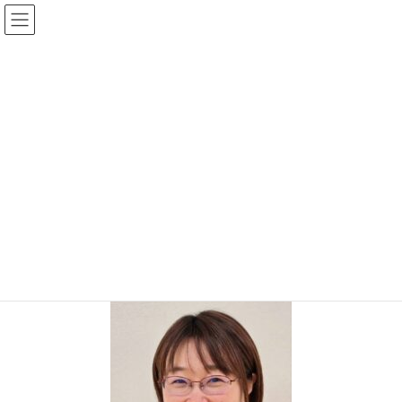
コ
ナ
イルチブレインヨガ姫路スタジ
ン
ビ
オ
テ
ゲ
ン
ー
ツ
シ
投稿
へ
ョ
ス
ン
キ
に
HOME
スタジオ案内・料金
そうの
ッ
移
プ
動
2025年3月9日
/ 最終更新日時 :
2025年3月9日
himeji_admin
そうの