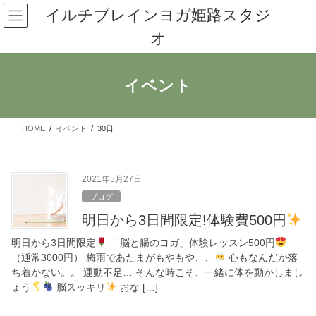
コ
ナ
イルチブレインヨガ姫路スタジ
ン
ビ
オ
テ
ゲ
ン
ー
ツ
シ
へ
ョ
イベント
ス
ン
キ
に
ッ
移
HOME
イベント
30日
プ
動
2021年5月27日
ブログ
明日から3日間限定!体験費500円
明日から3日間限定
「脳と腸のヨガ」体験レッスン500円
（通常3000円） 梅雨であたまがもやもや、、
心もなんだか落
ち着かない。。 運動不足… そんな時こそ、一緒に体を動かしまし
ょう
脳スッキリ
おな […]