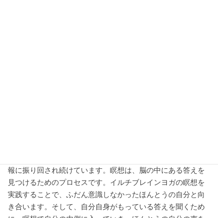
心と体を整え、集中力を高めるための生活術として世界的に
人気が高まっている瞑想。
現代人にとって、自分と向き合う時間や場所をもつことは、
とても大切なこと。忙しい毎日の中で、自分の内側を見つめ
るのが「瞑想」です。本や雑誌などさまざまなメディアにお
いても瞑想が取り上げられ、その効果が注目されています。
瞑想の初心者の人は、本や雑誌に書かれたとおりに瞑想をし
ても、すぐには効果を感じられなかったり、きちんとできて
いるのかどうかわからなくてかえって不安になることもあり
ますよね。
イルチブレインヨガの「ブレイン瞑想」なら、誰でも簡単に
瞑想に入っていくことができます。私たちは普段、多くの情
報に振り回され続けています。瞑想は、脳の中にある答えを
見つけるためのプロセスです。イルチブレインヨガの瞑想を
実践することで、ふだん意識しなかったほんとうの自分と向
き合います。そして、自分自身がもっている答えを聞くため