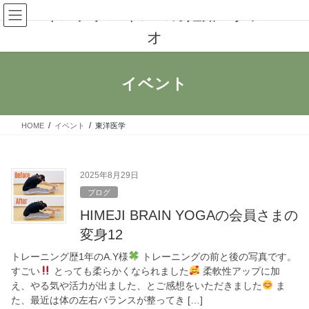
コ
ナ
イルチブレインヨガ姫路スタジ
ン
ビ
オ
テ
ゲ
ン
ー
ツ
シ
へ
ョ
イベント
ス
ン
キ
に
ッ
移
HOME
イベント
東洋医学
プ
動
2025年8月29日
ブログ
HIMEJI BRAIN YOGAの会員さまの
変身12
トレーニング歴1年のA.Y様
トレーニングの前と後の写真です。
すごい
とっても柔らかくなられました
柔軟性アップに加
え、やる気や活力が出ました、とご感想をいただきました
ま
た、最近は体の左右バランスが整ってき […]