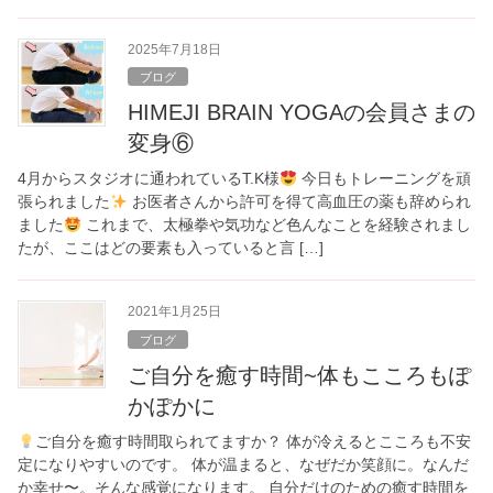
2025年7月18日
ブログ
HIMEJI BRAIN YOGAの会員さまの
変身⑥
4月からスタジオに通われているT.K様
今日もトレーニングを頑
張られました
お医者さんから許可を得て高血圧の薬も辞められ
ました
これまで、太極拳や気功など色んなことを経験されまし
たが、ここはどの要素も入っていると言 […]
2021年1月25日
ブログ
ご自分を癒す時間~体もこころもぽ
かぽかに
ご自分を癒す時間取られてますか？ 体が冷えるとこころも不安
定になりやすいのです。 体が温まると、なぜだか笑顔に。なんだ
か幸せ〜。そんな感覚になります。 自分だけのための癒す時間を