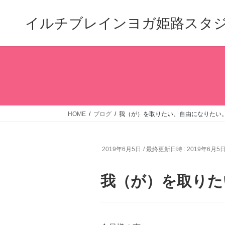
コ
ナ
ン
ビ
イルチブレインヨガ姫路スタ
テ
ゲ
ン
ー
ツ
シ
へ
ョ
ス
ン
キ
に
ッ
移
プ
動
HOME
ブログ
我（が）を取りたい、自由になりたい
2019年6月5日
/ 最終更新日時 :
2019年6月5
我（が）を取りた