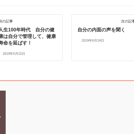
前の記事
次の記
人生100年時代 自分の健
自分の内面の声を聞く
康は自分で管理して、健康
2019年6月24日
寿命を延ばす！
2019年5月22日
ホーム
〒670-0962
オ
兵庫県姫路市南駅前町96-
スタジオ案内・料金
South.One 3階