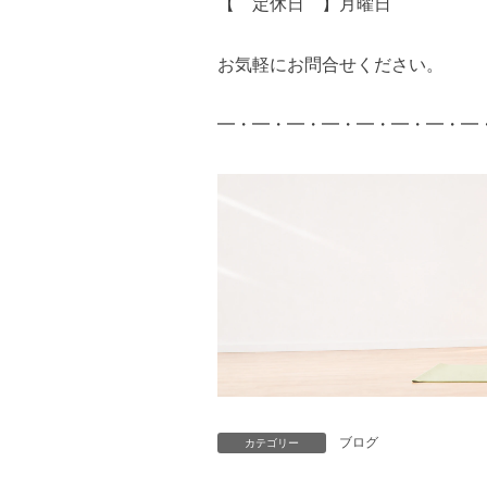
【 定休日 】月曜日
お気軽にお問合せください。
━・━・━・━・━・━・━・━
ブログ
カテゴリー