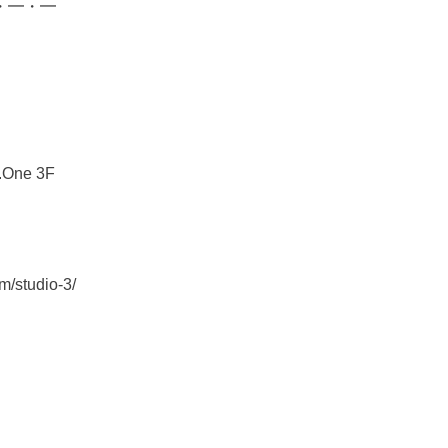
・━・━
One 3F
om/studio-3/