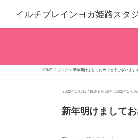
コ
ナ
ン
ビ
イルチブレインヨガ姫路スタ
テ
ゲ
ン
ー
ツ
シ
へ
ョ
ス
ン
キ
に
ッ
移
プ
動
HOME
ブログ
新年明けましておめでとうございます
2022年1月7日
/ 最終更新日時 :
2022年1月7
新年明けましてお