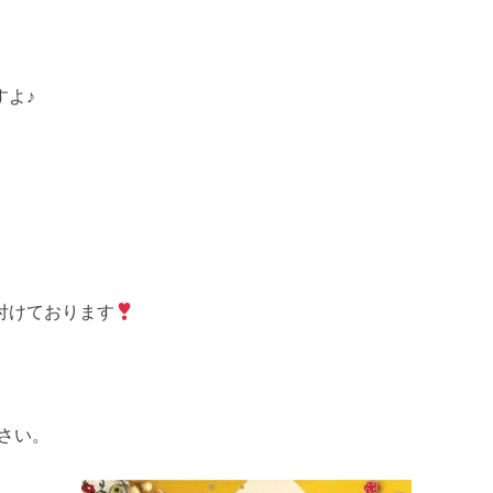
すよ♪
付けております
ださい。