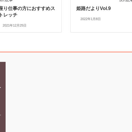
前の記事
次の記
座り仕事の方におすすめス
姫路だよりVol.9
トレッチ
2022年1月8日
2021年12月25日
ホーム
〒670-0962
オ
兵庫県姫路市南駅前町96-
スタジオ案内・料金
South.One 3階
イルチブレインヨガとは
電話でのお問い合わせ
ご
体験者の声
079-283-6363
よくあるご質問