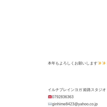
本年もよろしくお願いします
イルチブレインヨガ 姫路スタジオ
0792836363
ginhime8423@yahoo.co.jp